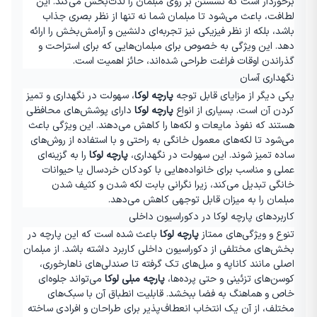
برخوردار است که نشستن بر روی مبلمان را لذت‌بخش می‌کند. این
لطافت، باعث می‌شود تا مبلمان شما نه تنها از نظر بصری جذاب
باشد، بلکه از نظر فیزیکی نیز تجربه‌ای دلنشین و آرامش‌بخش را ارائه
دهد. این ویژگی به خصوص برای مبلمان‌هایی که برای استراحت و
گذراندن اوقات فراغت طراحی شده‌اند، حائز اهمیت است
.
نگهداری آسان
یکی دیگر از مزایای قابل توجه
پارچه لوکا
، سهولت در نگهداری و تمیز
کردن آن است. بسیاری از انواع
پارچه لوکا
دارای پوشش‌های محافظی
هستند که نفوذ مایعات و لکه‌ها را کاهش می‌دهند. این ویژگی باعث
می‌شود تا لکه‌های معمول خانگی به راحتی و با استفاده از روش‌های
ساده تمیز شوند. این سهولت در نگهداری،
پارچه لوکا
را به گزینه‌ای
عملی و مناسب برای خانواده‌هایی با کودکان خردسال یا حیوانات
خانگی تبدیل می‌کند، زیرا نگرانی بابت لکه شدن و کثیف شدن
مبلمان را به میزان قابل توجهی کاهش می‌دهد
.
کاربردهای پارچه لوکا در دکوراسیون داخلی
تنوع و ویژگی‌های ممتاز
پارچه لوکا
باعث شده است که این پارچه در
بخش‌های مختلفی از دکوراسیون داخلی کاربرد داشته باشد. از مبلمان
اصلی مانند کاناپه و مبل‌های تک گرفته تا صندلی‌های ناهارخوری،
کوسن‌های تزئینی و حتی پرده‌ها،
پارچه مبلی لوکا
می‌تواند جلوه‌ای
خاص و هماهنگ به فضا ببخشد. قابلیت انطباق آن با سبک‌های
مختلف، از آن یک انتخاب انعطاف‌پذیر برای طراحان و افرادی ساخته