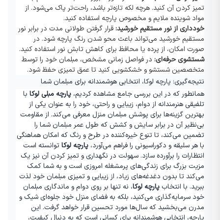
تمیز کردن آن کنید. هرچه لکه تازه‌تر باشد، راحت‌تر پاک می‌شود. از
مواد شوینده ملایم و مخصوص پارچه استفاده کنید
.
خودداری از نور مستقیم خورشید
:
قرار گرفتن طولانی مدت در برابر نور
مستقیم خورشید می‌تواند باعث محو شدن رنگ پارچه شود. در
صورت امکان، از پرده یا محافظ برای کاهش تابش نور استفاده کنید
.
شستشوی حرفه‌ای
:
در فواصل زمانی مشخص، مبلمان خود را توسط
متخصصین شستشو و خشکشویی کنید تا عمق تمیزی حفظ شود
.
نتیجه‌گیری: پارچه لوکا، انتخابی هوشمندانه برای مبلمان شما
همانطور که در این بررسی جامع مشاهده کردیم،
پارچه مبلی لوکا
با
تلفیقی هنرمندانه از دوام، زیبایی و راحتی، خود را به عنوان یکی از
بهترین گزینه‌ها برای پوشش مبلمان منزل معرفی می‌کند. از مقاومت
بی‌نظیر آن در برابر سایش و کشش که طول عمر مبلمان شما را
تضمین می‌کند، تا تنوع خیره‌کننده در طرح و رنگ که امکان هماهنگی
با هر سلیقه و دکوراسیونی را فراهم می‌آورد،
پارچه لوکا
توانسته است
انتظارات را برآورده سازد. سهولت در نگهداری و تمیز کردن آن نیز یک
مزیت بزرگ برای زندگی‌های پرمشغله امروزی است و به شما کمک
می‌کند تا بدون دغدغه‌های زیاد، از زیبایی و تمیزی مبلمان خود لذت
ببرید. با انتخاب
پارچه لوکا
، نه تنها بر روی دوام و ماندگاری مبلمان
خود سرمایه‌گذاری می‌کنید، بلکه به فضای منزل خود جلوه‌ای شیک و
مدرن می‌بخشید که سال‌ها مورد تحسین قرار خواهد گرفت. این
پارچه، انتخابی هوشمندانه برای کسانی است که به دنبال کیفیت،