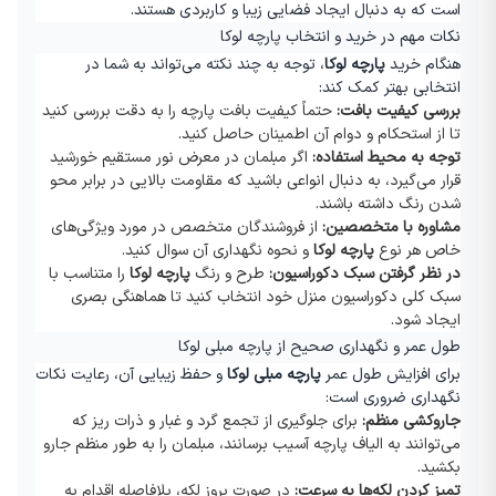
است که به دنبال ایجاد فضایی زیبا و کاربردی هستند
.
نکات مهم در خرید و انتخاب پارچه لوکا
هنگام خرید
پارچه لوکا
، توجه به چند نکته می‌تواند به شما در
انتخابی بهتر کمک کند
:
بررسی کیفیت بافت
:
حتماً کیفیت بافت پارچه را به دقت بررسی کنید
تا از استحکام و دوام آن اطمینان حاصل کنید
.
توجه به محیط استفاده
:
اگر مبلمان در معرض نور مستقیم خورشید
قرار می‌گیرد، به دنبال انواعی باشید که مقاومت بالایی در برابر محو
شدن رنگ داشته باشند
.
مشاوره با متخصصین
:
از فروشندگان متخصص در مورد ویژگی‌های
خاص هر نوع
پارچه لوکا
و نحوه نگهداری آن سوال کنید
.
در نظر گرفتن سبک دکوراسیون
:
طرح و رنگ
پارچه لوکا
را متناسب با
سبک کلی دکوراسیون منزل خود انتخاب کنید تا هماهنگی بصری
ایجاد شود
.
طول عمر و نگهداری صحیح از پارچه مبلی لوکا
برای افزایش طول عمر
پارچه مبلی لوکا
و حفظ زیبایی آن، رعایت نکات
نگهداری ضروری است
:
جاروکشی منظم
:
برای جلوگیری از تجمع گرد و غبار و ذرات ریز که
می‌توانند به الیاف پارچه آسیب برسانند، مبلمان را به طور منظم جارو
بکشید
.
تمیز کردن لکه‌ها به سرعت
:
در صورت بروز لکه، بلافاصله اقدام به