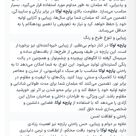
و پذیرایی، که مبلمان به طور مداوم مورد استفاده قرار می‌گیرد، بسیار
مناسب می‌سازد. مقاومت بالای
پارچه لوکا
در برابر پارگی و ساییدگی،
تضمین می‌کند که مبلمان شما برای سال‌ها، زیبایی و کارایی اولیه
خود را حفظ خواهد کرد و نیاز به تعویض یا تعمیر زودهنگام را به
حداقل می‌رساند
.
زیبایی و تنوع طرح و رنگ
پارچه لوکا
در کنار دوام بی‌نظیر، از زیبایی خیره‌کننده‌ای نیز برخوردار
است. این پارچه در طیف وسیعی از طرح‌ها، از بافت‌های ساده و
مینیمال گرفته تا الگوهای پیچیده و چشم‌نواز، و همچنین در پالت
رنگی گسترده‌ای تولید می‌شود. این تنوع، به شما امکان می‌دهد تا به
راحتی
پارچه لوکا
متناسب با هر سبک دکوراسیونی، از مدرن و معاصر
گرفته تا کلاسیک و سنتی، پیدا کنید. رنگ‌های با کیفیت و مقاوم در
برابر نور، تضمین می‌کنند که مبلمان شما برای مدت طولانی شادابی و
جلوه اولیه خود را حفظ کند و در برابر محو شدن بر اثر نور خورشید
مقاوم باشد. این ویژگی، به طراحان داخلی و صاحبان منازل این
آزادی را می‌دهد که با استفاده از
پارچه لوکا
، فضایی دلنشین و
شخصی‌سازی شده خلق کنند
.
راحتی و لطافت لمس
علاوه بر دوام و زیبایی، حس راحتی پارچه نیز اهمیت زیادی
دارد
.
پارچه لوکا
با وجود بافت محکم، از لطافت و نرمی دلپذیری