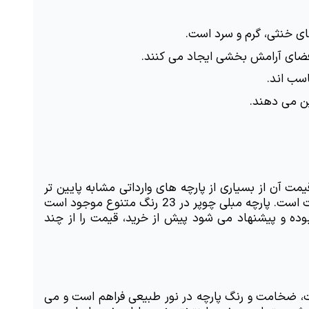
فضای آرامش بخشی ایجاد می کنند.
سب اند.
ین می دهند.
قیمت پارچه مبلی چوپر بسته به نوسانات بازار و نرخ ارز، متغیر است. این پارچه معمولاً به صورت متری عرضه می شود و قیمت آن از بسیاری از پارچه های وارداتی مشابه پایین تر 
است. قیمت پارچه مبلی چوپر بر اساس فاکتورهایی نظیر رنگ، نوع خرید (متری، طاقه، یا کیلویی)، و میزان تخفیفات متفاوت است. پارچه مبلی چوپر در 23 رنگ متنوع موجود است 
و برای انواع مبلمان مدرن و کلاسیک مناسب است. این پارچه مناسب برای خرید عمده و پروژه های دکوراسیون داخلی بوده و پیشنهاد می شود پیش از خرید، قیمت را از چند 
برای خرید پارچه مبلی چوپر می توانید به دو روش حضوری و اینترنتی اقدام کنید. در خرید حضوری امکان بررسی دقیق بافت، ضخامت و رنگ پارچه در نور طبیعی فراهم است و می 