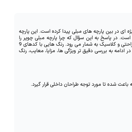
پارچه مبلی چوپر، یکی از گزینه های مورد توجه در بازار مبلمان است که به دلیل ظاهر خاص و کیفیت ساخت بالا، جایگاه ویژه ای در بین پارچه های مبلی پیدا کرده است. این پارچه 
از کشور چین وارد می شود و بافتی محکم و متراکم دارد که آن را به جایگزینی مناسب برای پارچه های چرمی تبدیل کرده است. در پاسخ به این سؤال که چرا پارچه مبلی چوپر را 
انتخاب کنیم، باید گفت که این پارچه با تنوع رنگ، دوام بالا و لمس نرم خود، انتخابی منطقی و کاربردی برای انواع مبلمان راحتی و کلاسیک به شمار می رود. رنگ هایی با کدهای 9 
و 22 از جمله پرفروش ترین انتخاب هاست که به دلیل هماهنگی با سبک های مختلف دکوراسیون، بسیار محبوب هستند. در ادامه به بررسی دقیق تر ویژگی ها، مزایا، معایب، رنگ 
باعث شده تا مورد توجه طراحان داخلی قرار گیرد.