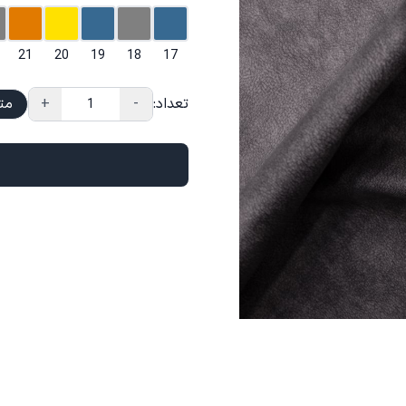
21
20
19
18
17
تعداد:
-
+
مت