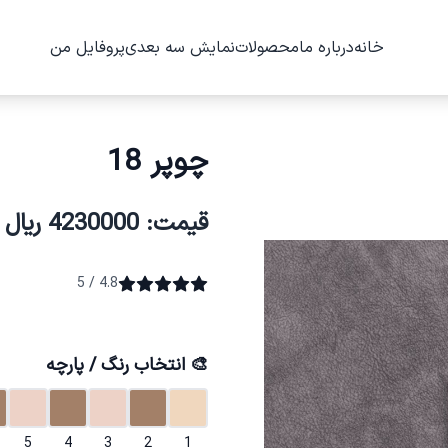
خانه
درباره ما
محصولات
نمایش سه بعدی
پروفایل من
چوپر 18
قیمت: 4230000 ریال
4.8 / 5
🎨 انتخاب رنگ / پارچه
5
4
3
2
1