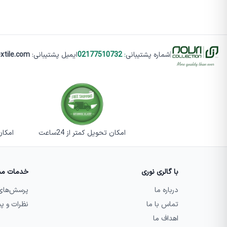
|
شماره پشتیبانی
:
02177510732
ایمیل پشتیبانی:
xtile.com
امکان تحویل کمتر از 24ساعت
امکان تست
با گالری نوری
خدمات مش
درباره ما
پرسش‌های
تماس با ما
نظرات و پ
اهداف ما