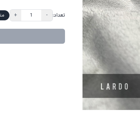
تعداد:
-
+
مت